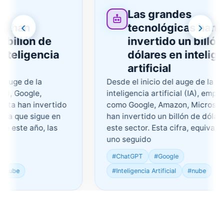
Las grandes
‹
›
han
tecnológicas han
illón de
invertido un billón de
eligencia
dólares en inteligenc
artificial
e de la
Desde el inicio del auge de la
 Google,
inteligencia artificial (IA), empresas
 han invertido
como Google, Amazon, Microsoft y 
 que sigue en
han invertido un billón de dólares e
ste año, las
este sector. Esta cifra, equivalente 
uno seguido
#ChatGPT
#Google
e
#Inteligencia Artificial
#nube