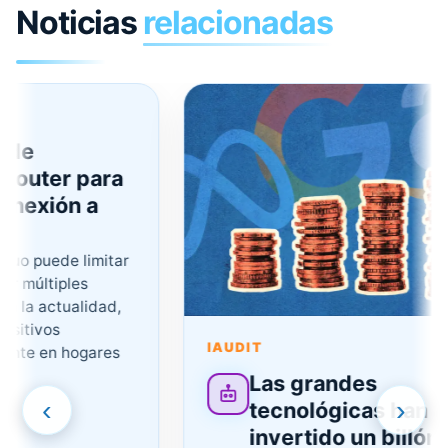
Noticias
relacionadas
e
outer para
exión a
 puede limitar
últiples
a actualidad,
ivos
IAUDIT
e en hogares
Las grandes
‹
›
tecnológicas han
invertido un billón de