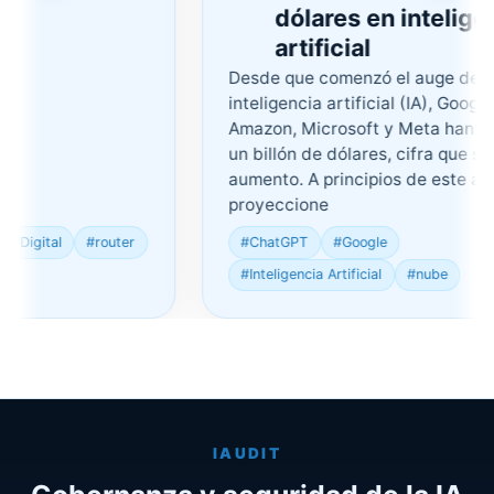
dólares en inteligenci
artificial
Desde que comenzó el auge de la
inteligencia artificial (IA), Google,
Amazon, Microsoft y Meta han invert
un billón de dólares, cifra que sigue 
aumento. A principios de este año, la
proyeccione
gital
#router
#ChatGPT
#Google
#Inteligencia Artificial
#nube
IAUDIT