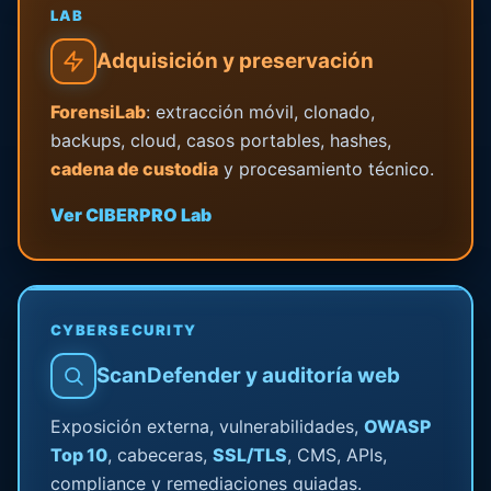
LAB
Adquisición y preservación
ForensiLab
: extracción móvil, clonado,
backups, cloud, casos portables, hashes,
cadena de custodia
y procesamiento técnico.
Ver CIBERPRO Lab
CYBERSECURITY
ScanDefender y auditoría web
Exposición externa, vulnerabilidades,
OWASP
Top 10
, cabeceras,
SSL/TLS
, CMS, APIs,
compliance y remediaciones guiadas.