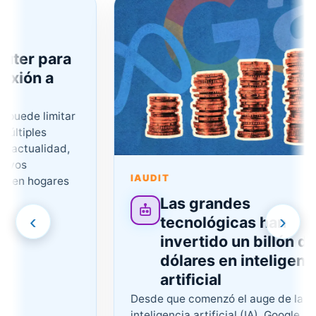
ter para
ión a
ede limitar
iples
ctualidad,
os
IAUDIT
n hogares
Las grandes
‹
›
tecnológicas han
invertido un billón de
dólares en inteligencia
artificial
Desde que comenzó el auge de la
inteligencia artificial (IA), Google,