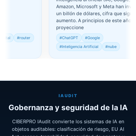
Amazon, Microsoft y Meta han invertid
un billón de dólares, cifra que sigue en
aumento. A principios de este año, las
proyeccione
l
#router
#ChatGPT
#Google
#Inteligencia Artificial
#nube
IAUDIT
Gobernanza y seguridad de la IA
CIBERPRO IAudit convierte los sistemas de IA en
objetos auditables: clasificación de riesgo, EU AI