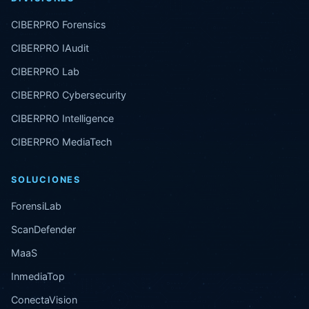
CIBERPRO Forensics
CIBERPRO IAudit
CIBERPRO Lab
CIBERPRO Cybersecurity
CIBERPRO Intelligence
CIBERPRO MediaTech
SOLUCIONES
ForensiLab
ScanDefender
MaaS
InmediaTop
ConectaVision