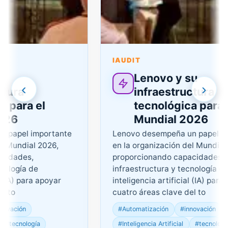
IAUDIT
Lenovo y su
‹
›
ra
infraestructura
ara el
tecnológica para el
6
Mundial 2026
pel importante
Lenovo desempeña un papel impor
undial 2026,
en la organización del Mundial 202
ades,
proporcionando capacidades,
ogía de
infraestructura y tecnología de
A) para apoyar
inteligencia artificial (IA) para apo
o
cuatro áreas clave del to
ción
#Automatización
#innovación
cnología
#Inteligencia Artificial
#tecnología