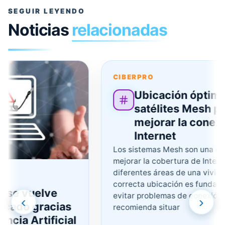
SEGUIR LEYENDO
Noticias
relacionadas
CIBERPRO
Ubicación óptima d
satélites Mesh para
mejorar la conexión
Internet
Los sistemas Mesh son una opción
mejorar la cobertura de Internet e
diferentes áreas de una vivienda.
correcta ubicación es fundamenta
se vuelve
evitar problemas de conexión. Se
‹
›
ado gracias
recomienda situar
cia Artificial