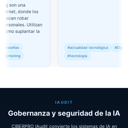
 son una
net, donde los
scan robar
sonales. Utilizan
omo suplantar la
aseñas
#actualidad tecnológica
#Digital
hishing
#tecnología
IAUDIT
Gobernanza y seguridad de la IA
CIBERPRO IAudit convierte los sistemas de IA en