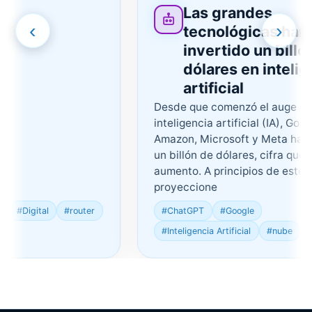
Las grandes
‹
›
tecnológicas han
invertido un billón d
dólares en inteligen
artificial
Desde que comenzó el auge de la
inteligencia artificial (IA), Google,
Amazon, Microsoft y Meta han inve
un billón de dólares, cifra que sigu
aumento. A principios de este año, 
proyeccione
#Digital
#router
#ChatGPT
#Google
#Inteligencia Artificial
#nube