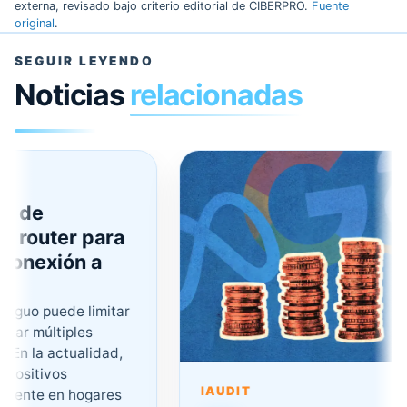
externa, revisado bajo criterio editorial de CIBERPRO.
Fuente
original
.
SEGUIR LEYENDO
Noticias
relacionadas
de
router para
nexión a
uo puede limitar
 múltiples
 la actualidad,
sitivos
IAUDIT
nte en hogares